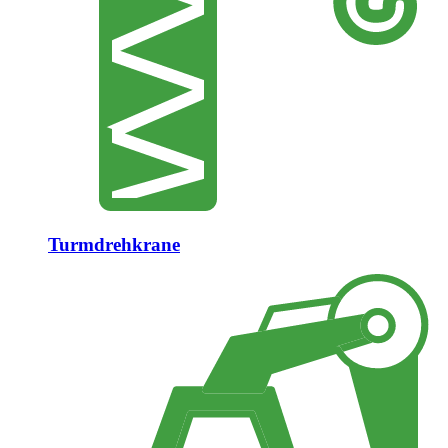
Turmdrehkrane