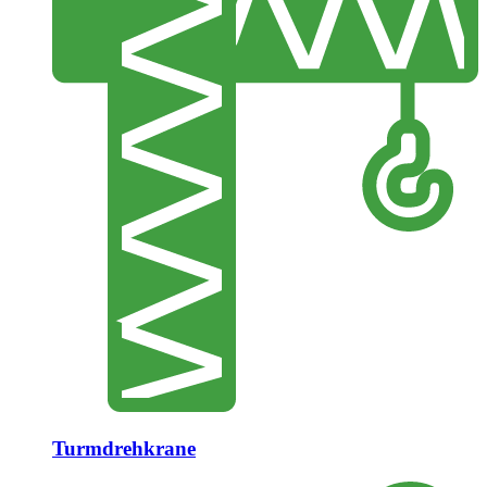
Turmdrehkrane