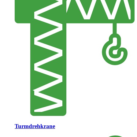
Turmdrehkrane