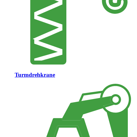
Turmdrehkrane