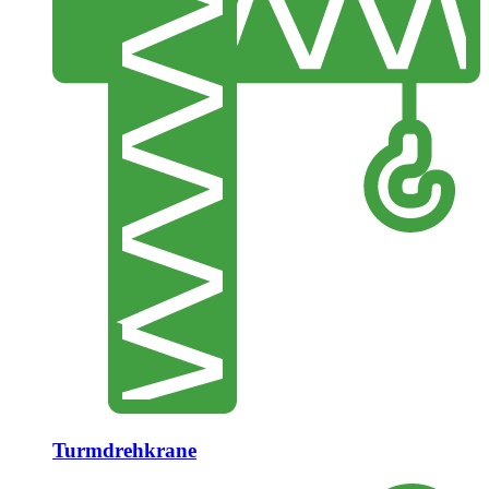
Turmdrehkrane