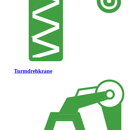
Turmdrehkrane