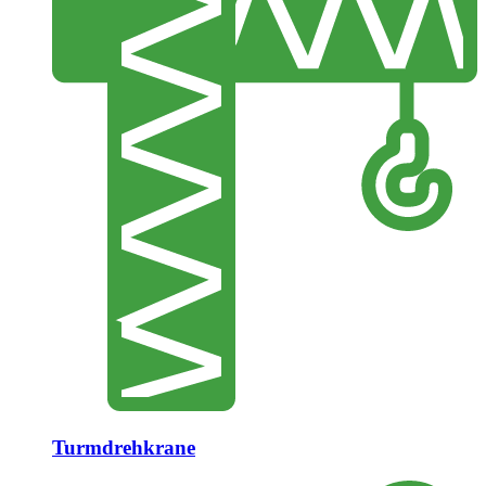
Turmdrehkrane