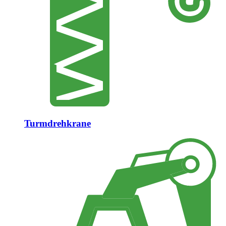
Turmdrehkrane