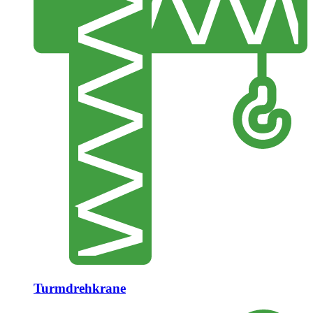
Turmdrehkrane