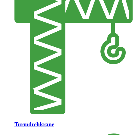
Turmdrehkrane