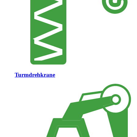
Turmdrehkrane