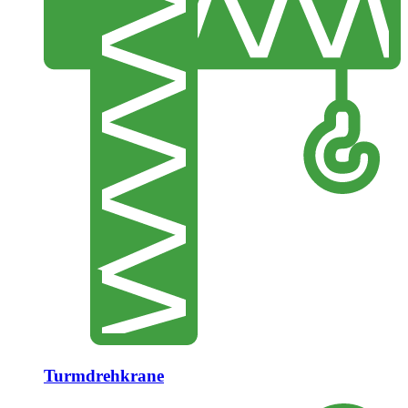
Turmdrehkrane