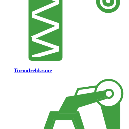
Turmdrehkrane