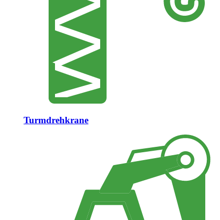
Turmdrehkrane