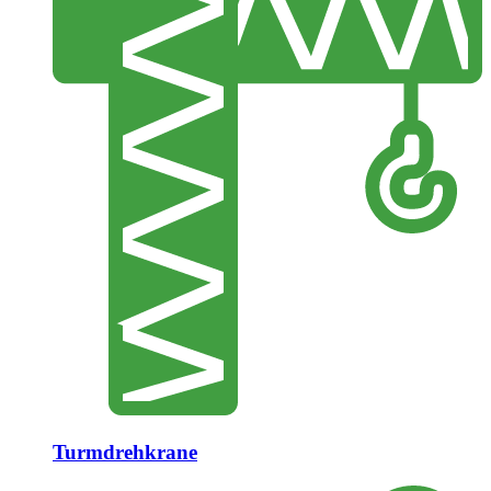
Turmdrehkrane