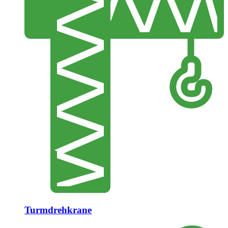
Turmdrehkrane