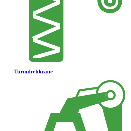
Turmdrehkrane