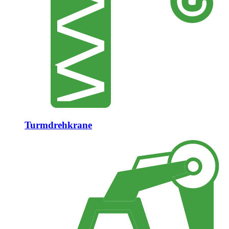
Turmdrehkrane