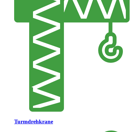
Turmdrehkrane